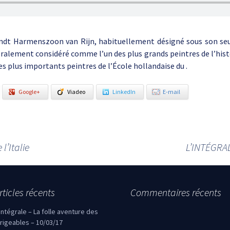
dt Harmenszoon van Rijn, habituellement désigné sous son seu
ralement considéré comme l’un des plus grands peintres de l’hist
des plus importants peintres de l’École hollandaise du .
Google+
Viadeo
LinkedIn
E-mail
l’Italie
L’INTÉGRAL
rticles récents
Commentaires récents
’intégrale – La folle aventure des
irigeables – 10/03/17