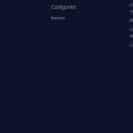
L
Catégories
s
Histoire
M
L’
e
L