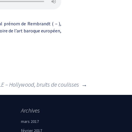
l prénom de Rembrandt ( – ),
oire de l’art baroque européen,
E – Hollywood, bruits de coulisses
→
Archives
mars 2017
février 2017