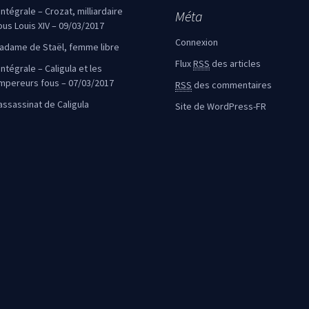
’intégrale – Crozat, milliardaire
Méta
ous Louis XIV – 09/03/2017
Connexion
adame de Staël, femme libre
Flux
RSS
des articles
intégrale – Caligula et les
mpereurs fous – 07/03/2017
RSS
des commentaires
’assassinat de Caligula
Site de WordPress-FR