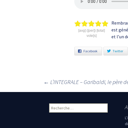
Rembran
est géné
[avg] ([per]) [total]
vote[s]
et l’un 
Facebook
Twitter
←
L’INTEGRALE – Garibaldi, le père de 
Navigation des articles
A
Rechercher :
L
d