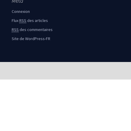
Méta
Connexion
Flux
RSS
des articles
RSS
des commentaires
Site de WordPress-FR