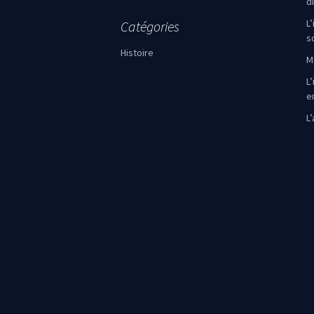
d
L
Catégories
s
Histoire
M
L’
e
L