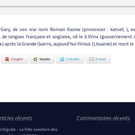
Gary, de son vrai nom Roman Kacew (prononcer : katsef, ), e
, de langues française et anglaise, né le à Vilna (gouvernement 
) après la Grande Guerre, aujourd’hui Vilnius (Lituanie) et mort le 
Google+
Viadeo
LinkedIn
E-mail
rticles récents
Commentaires récents
’intégrale – La folle aventure des