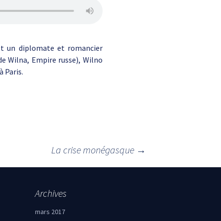
st un diplomate et romancier
de Wilna, Empire russe), Wilno
à Paris.
La crise monégasque
→
Archives
mars 2017