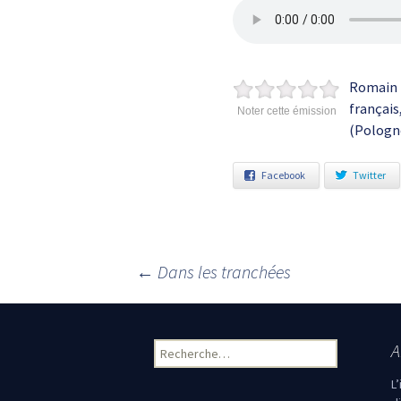
Romain 
français
Noter cette émission
(Pologne
Facebook
Twitter
←
Dans les tranchées
Navigation des articles
A
Rechercher :
L