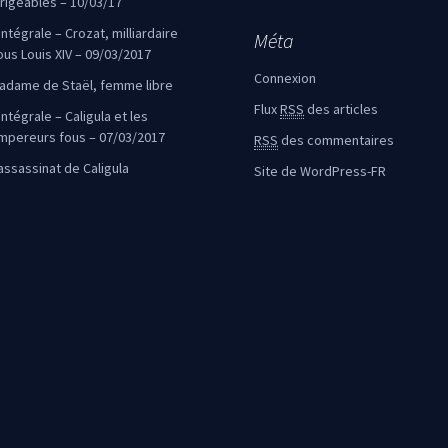
irigeables – 10/03/17
’intégrale – Crozat, milliardaire
Méta
ous Louis XIV – 09/03/2017
Connexion
adame de Staël, femme libre
Flux
RSS
des articles
intégrale – Caligula et les
mpereurs fous – 07/03/2017
RSS
des commentaires
’assassinat de Caligula
Site de WordPress-FR