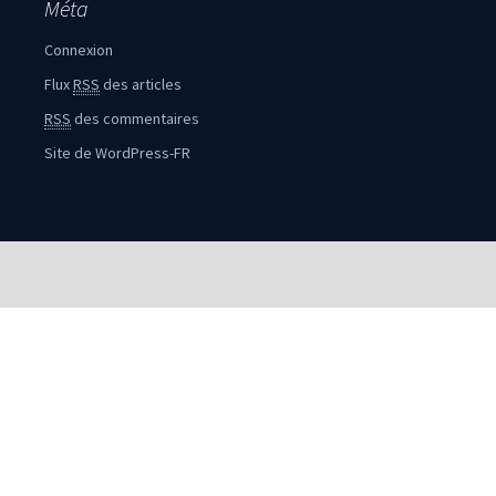
Méta
Connexion
Flux
RSS
des articles
RSS
des commentaires
Site de WordPress-FR