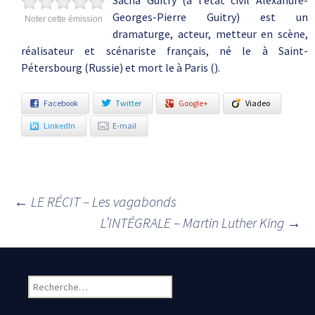
Sacha Guitry (à l’état civil Alexandre-
Georges-Pierre Guitry) est un
Noter cette émission
dramaturge, acteur, metteur en scène,
réalisateur et scénariste français, né le à Saint-
Pétersbourg (Russie) et mort le à Paris ().
Facebook
Twitter
Google+
Viadeo
LinkedIn
E-mail
←
LE RÉCIT – Les vagabonds
Navigation des articles
L’INTÉGRALE – Martin Luther King
→
Rechercher :