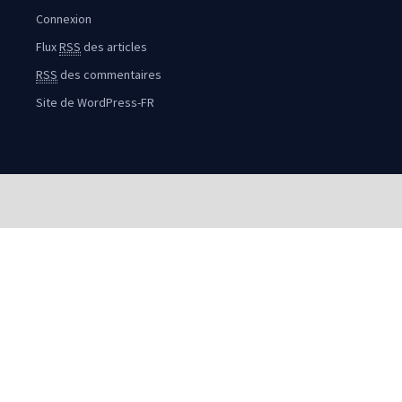
Connexion
Flux
RSS
des articles
RSS
des commentaires
Site de WordPress-FR