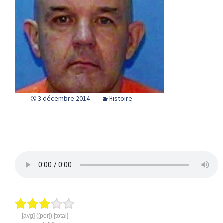
3 décembre 2014
Histoire
[avg] ([per]) [total]