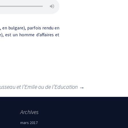
n bulgare), parfois rendu en
), est un homme d’affaires et
usseau et l’Emile ou de l’Education
→
Archives
mars 2017