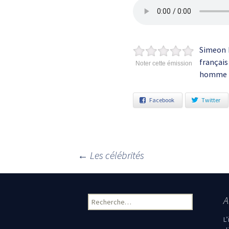
Simeon 
françai
Noter cette émission
homme p
Facebook
Twitter
←
Les célébrités
Navigation des articles
A
Rechercher :
L