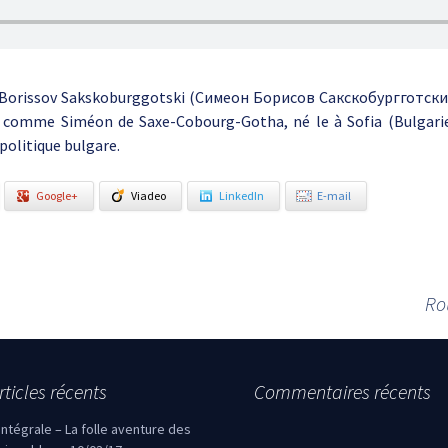
Borissov Sakskoburggotski (Симеон Борисов Сакскобургготски, e
s comme Siméon de Saxe-Cobourg-Gotha, né le à Sofia (Bulgarie
olitique bulgare.
Google+
Viadeo
LinkedIn
E-mail
Ro
rticles récents
Commentaires récents
’intégrale – La folle aventure des