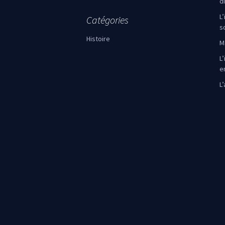
d
L
Catégories
s
Histoire
M
L’
e
L