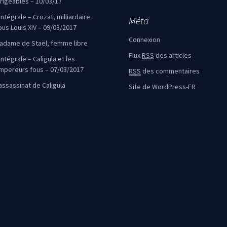
irigeables – 10/03/17
’intégrale – Crozat, milliardaire
Méta
ous Louis XIV – 09/03/2017
Connexion
adame de Staël, femme libre
Flux
RSS
des articles
intégrale – Caligula et les
mpereurs fous – 07/03/2017
RSS
des commentaires
’assassinat de Caligula
Site de WordPress-FR