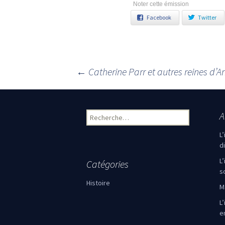
Noter cette émission
Facebook
Twitter
←
Catherine Parr et autres reines d’
Navigation des articles
A
Rechercher :
L
d
L
Catégories
s
Histoire
M
L’
e