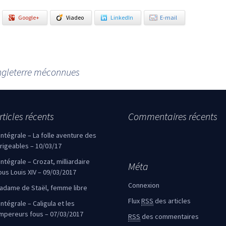
Google+
Viadeo
LinkedIn
E-mail
Angleterre méconnues
rticles récents
Commentaires récents
’intégrale – La folle aventure des
irigeables – 10/03/17
’intégrale – Crozat, milliardaire
Méta
ous Louis XIV – 09/03/2017
Connexion
adame de Staël, femme libre
Flux
RSS
des articles
intégrale – Caligula et les
mpereurs fous – 07/03/2017
RSS
des commentaires