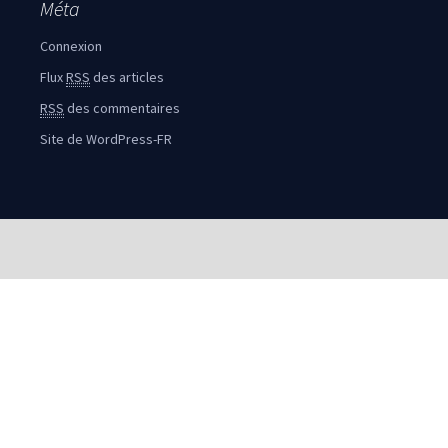
Méta
Connexion
Flux
RSS
des articles
RSS
des commentaires
Site de WordPress-FR