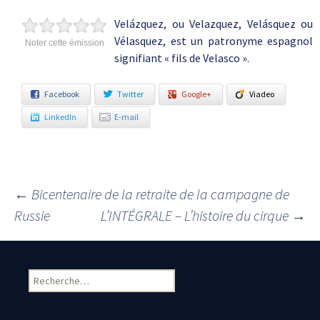
Velázquez, ou Velazquez, Velásquez ou
Vélasquez, est un patronyme espagnol
Noter cette émission
signifiant « fils de Velasco ».
Facebook
Twitter
Google+
Viadeo
LinkedIn
E-mail
←
Bicentenaire de la retraite de la campagne de
Navigation des articles
Russie
L’INTÉGRALE – L’histoire du cirque
→
Rechercher :