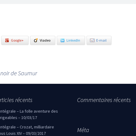
Google+
Viadeo
LinkedIn
E-mail
e noir de Saumur
rticles récents
Commentaires récents
’intégrale – La folle aventure des
irigeables – 10/03/17
’intégrale – Crozat, milliardaire
Méta
ous Louis XIV – 09/03/2017