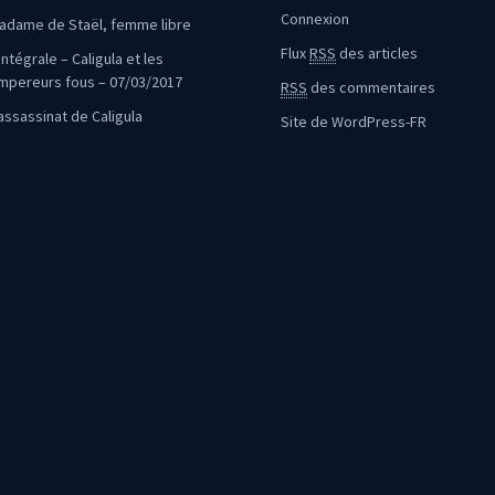
Connexion
adame de Staël, femme libre
Flux
RSS
des articles
intégrale – Caligula et les
mpereurs fous – 07/03/2017
RSS
des commentaires
’assassinat de Caligula
Site de WordPress-FR