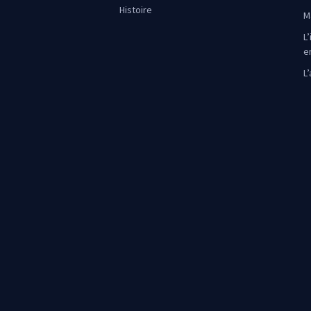
Histoire
M
L’
e
L