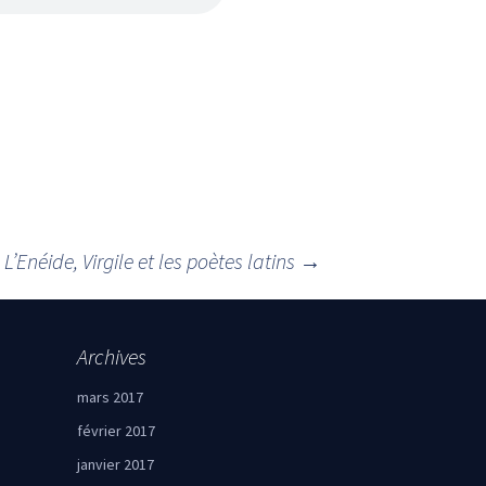
L’Enéide, Virgile et les poètes latins
→
Archives
mars 2017
février 2017
janvier 2017