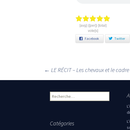
[avg] ([per]) [total]
vote[s]
Facebook
Twitter
←
LE RÉCIT – Les chevaux et le cadr
Navigation des articles
A
Rechercher :
L
d
L
Catégories
s