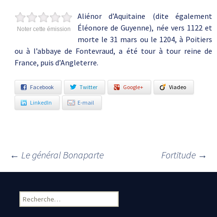
Aliénor d’Aquitaine (dite également
Éléonore de Guyenne), née vers 1122 et
Noter cette émission
morte le 31 mars ou le 1204, à Poitiers
ou à l’abbaye de Fontevraud, a été tour à tour reine de
France, puis d’Angleterre.
Facebook
Twitter
Google+
Viadeo
LinkedIn
E-mail
←
Le général Bonaparte
Fortitude
→
Navigation des articles
Rechercher :