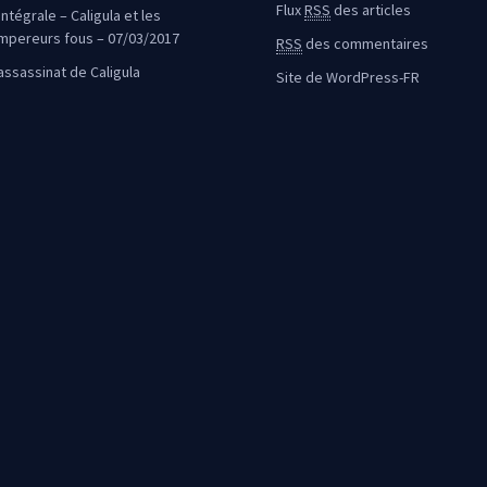
Flux
RSS
des articles
intégrale – Caligula et les
mpereurs fous – 07/03/2017
RSS
des commentaires
’assassinat de Caligula
Site de WordPress-FR