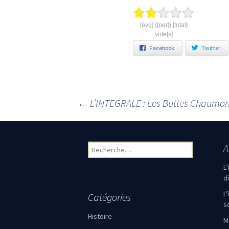
[avg] ([per]) [total]
vote[s]
Facebook
Twitter
←
L’INTEGRALE : Les Buttes Chaumont
Navigation des articles
A
Rechercher :
L
d
L
Catégories
s
Histoire
M