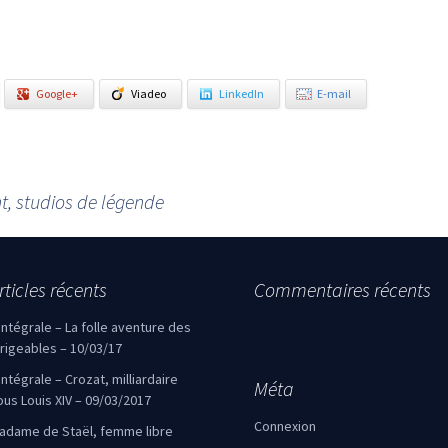
Google+
Viadeo
LinkedIn
E-mail
, studios de légende
rticles récents
Commentaires récents
’intégrale – La folle aventure des
irigeables – 10/03/17
’intégrale – Crozat, milliardaire
Méta
ous Louis XIV – 09/03/2017
Connexion
adame de Staël, femme libre