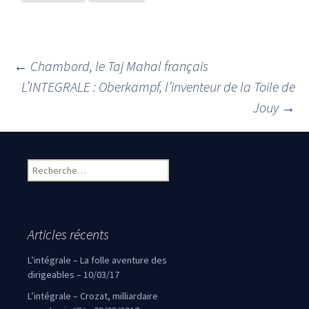
←
Chambord, le Taj Mahal français
Navigation des articles
L’INTEGRALE : Oberkampf, l’inventeur de la Toile de
Jouy
→
Rechercher :
Articles récents
L’intégrale – La folle aventure des
dirigeables – 10/03/17
L’intégrale – Crozat, milliardaire