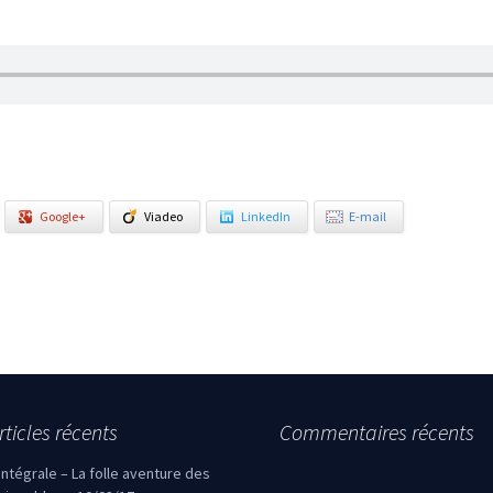
Google+
Viadeo
LinkedIn
E-mail
rticles récents
Commentaires récents
’intégrale – La folle aventure des