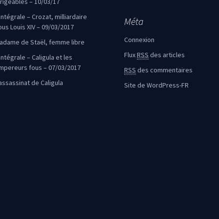
irigeables – 10/03/17
’intégrale – Crozat, milliardaire
Méta
ous Louis XIV – 09/03/2017
Connexion
adame de Staël, femme libre
Flux
RSS
des articles
intégrale – Caligula et les
mpereurs fous – 07/03/2017
RSS
des commentaires
’assassinat de Caligula
Site de WordPress-FR