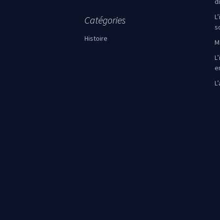
d
L
Catégories
s
Histoire
M
L’
e
L