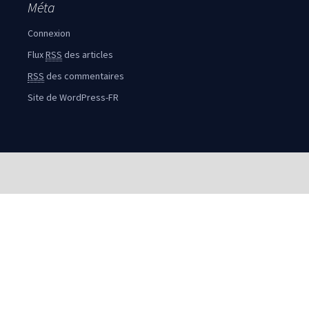
Méta
Connexion
Flux
RSS
des articles
RSS
des commentaires
Site de WordPress-FR