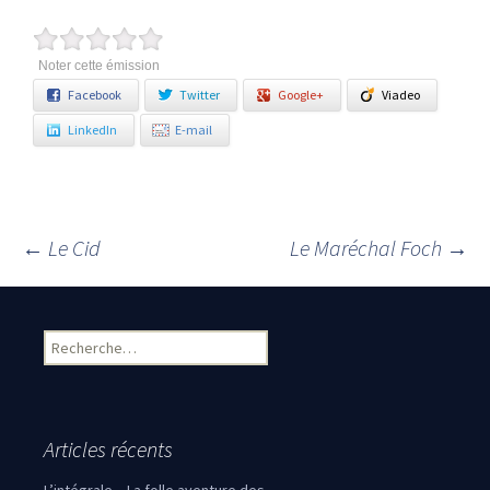
Noter cette émission
Facebook
Twitter
Google+
Viadeo
LinkedIn
E-mail
←
Le Cid
Le Maréchal Foch
→
Navigation des articles
Rechercher :
Articles récents