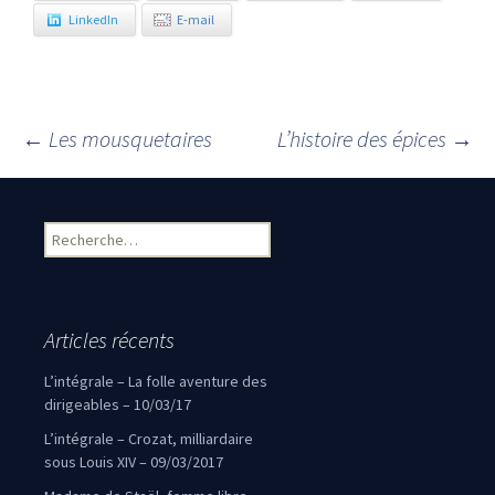
LinkedIn
E-mail
←
Les mousquetaires
L’histoire des épices
→
Navigation des articles
Rechercher :
Articles récents
L’intégrale – La folle aventure des
dirigeables – 10/03/17
L’intégrale – Crozat, milliardaire
sous Louis XIV – 09/03/2017