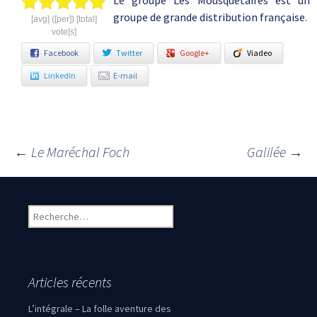
Le groupe Les Mousquetaires est un
groupe de grande distribution française.
[avg] ([per]) [total]
vote[s]
Facebook
Twitter
Google+
Viadeo
LinkedIn
E-mail
←
Le Maréchal Foch
Galilée
→
Navigation des articles
Rechercher :
Articles récents
L’intégrale – La folle aventure des