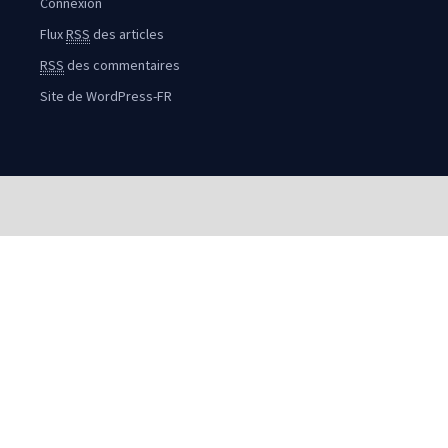
Connexion
Flux
RSS
des articles
RSS
des commentaires
Site de WordPress-FR