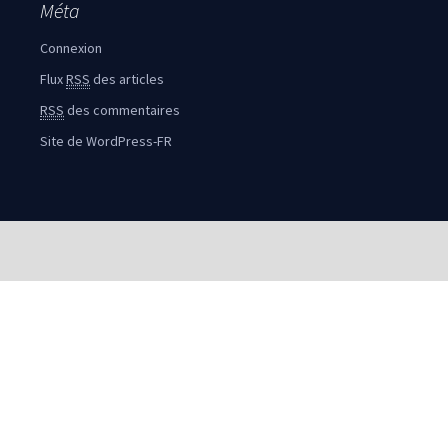
Méta
Connexion
Flux
RSS
des articles
RSS
des commentaires
Site de WordPress-FR