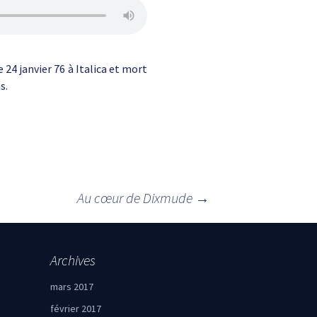
24 janvier 76 à Italica et mort
s.
Au cœur de Dixmude
→
Archives
mars 2017
février 2017