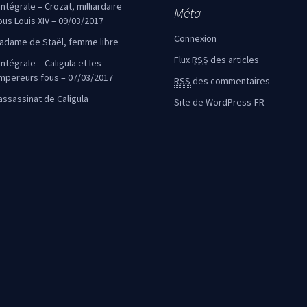
’intégrale – Crozat, milliardaire
Méta
ous Louis XIV – 09/03/2017
Connexion
adame de Staël, femme libre
Flux
RSS
des articles
intégrale – Caligula et les
mpereurs fous – 07/03/2017
RSS
des commentaires
’assassinat de Caligula
Site de WordPress-FR