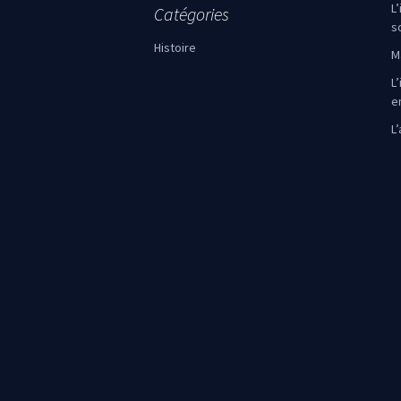
L
Catégories
s
Histoire
M
L’
e
L