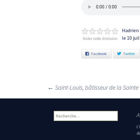
Hadrien 
le 10 ju
Noter cette émission
Facebook
Twitter
←
Saint-Louis, bâtisseur de la Sainte
Navigation des articles
A
Rechercher :
L
d