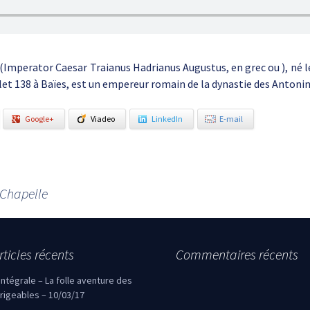
(Imperator Caesar Traianus Hadrianus Augustus, en grec ou ), né le 
illet 138 à Baïes, est un empereur romain de la dynastie des Antonin
Google+
Viadeo
LinkedIn
E-mail
 Chapelle
rticles récents
Commentaires récents
’intégrale – La folle aventure des
irigeables – 10/03/17