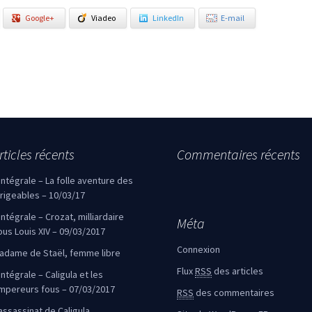
Google+
Viadeo
LinkedIn
E-mail
rticles récents
Commentaires récents
’intégrale – La folle aventure des
irigeables – 10/03/17
’intégrale – Crozat, milliardaire
Méta
ous Louis XIV – 09/03/2017
Connexion
adame de Staël, femme libre
Flux
RSS
des articles
intégrale – Caligula et les
mpereurs fous – 07/03/2017
RSS
des commentaires
’assassinat de Caligula