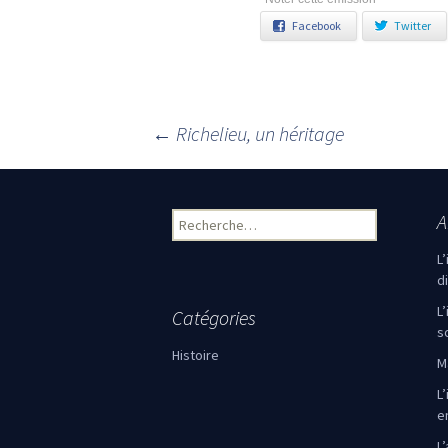
Facebook
Twitter
←
Richelieu, un héritage
Navigation des articles
A
Rechercher :
L
d
L
Catégories
s
Histoire
M
L’
e
L