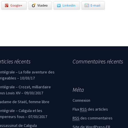
Google+
Viadeo
LinkedIn
E-mail
rticles récents
Commentaires récents
’intégrale – La folle aventure des
irigeables – 10/03/17
’intégrale – Crozat, milliardaire
Méta
ous Louis XIV – 09/03/2017
Connexion
adame de Staël, femme libre
Flux
RSS
des articles
intégrale – Caligula et les
mpereurs fous – 07/03/2017
RSS
des commentaires
’assassinat de Caligula
Site de WordPress-FR