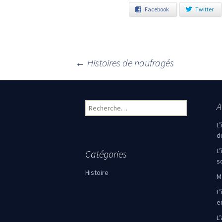
Facebook
Twitter
←
Histoires de naufragés
Navigation des articles
A
Rechercher :
L
d
L
Catégories
s
Histoire
M
L’
e
L