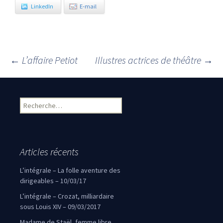
LinkedIn
E-mail
←
L’affaire Petiot
Illustres actrices de théâtre
→
Navigation des articles
Rechercher :
Articles récents
L’intégrale – La folle aventure des
dirigeables – 10/03/17
L’intégrale – Crozat, milliardaire
sous Louis XIV – 09/03/2017
Madame de Staël, femme libre