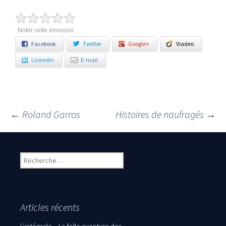
Noter cette émission
Facebook
Twitter
Google+
Viadeo
LinkedIn
E-mail
←
Roland Garros
Histoires de naufragés
→
Navigation des articles
Rechercher :
Articles récents