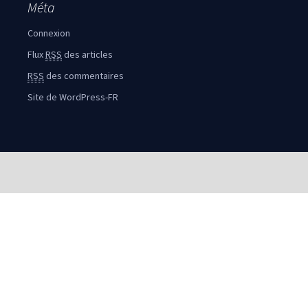
Méta
Connexion
Flux
RSS
des articles
RSS
des commentaires
Site de WordPress-FR