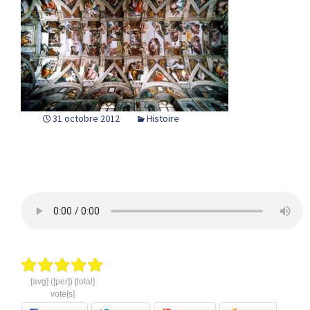
31 octobre 2012
Histoire
[avg] ([per]) [total]
vote[s]