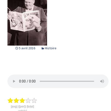
5 avril 2016
Histoire
[avg] ([per]) [total]