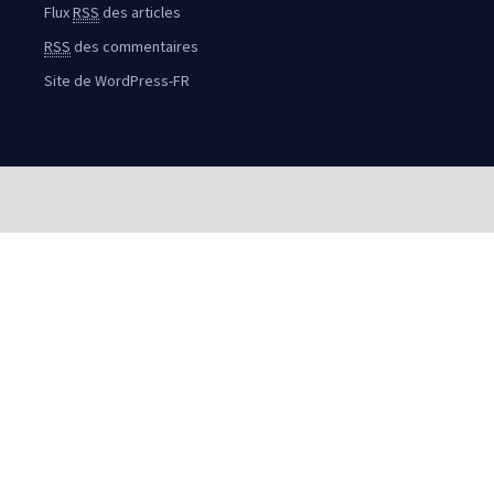
Flux
RSS
des articles
RSS
des commentaires
Site de WordPress-FR