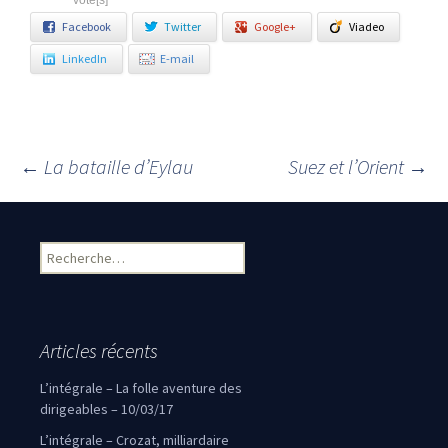
vote[s]
Facebook
Twitter
Google+
Viadeo
LinkedIn
E-mail
←
La bataille d’Eylau
Suez et l’Orient
→
Navigation des articles
Rechercher :
Articles récents
L’intégrale – La folle aventure des
dirigeables – 10/03/17
L’intégrale – Crozat, milliardaire