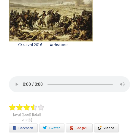
4 avril 2016
Histoire
[avg] ([per]) [total]
vote[s]
Facebook
Twitter
Google+
Viadeo