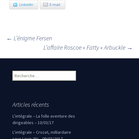
LinkedIn
E-mail
←
L’énigme Fersen
Navigation des articles
L’affaire Roscoe « Fatty » Arbuckle
→
Rechercher :
Articles récents
L’intégrale – La folle aventure des
dirigeables – 10/03/17
L’intégrale – Crozat, milliardaire
sous Louis XIV – 09/03/2017