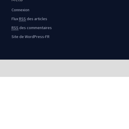
Connexion
Flux
RSS
des articles
RSS
des commentaires
Site de WordPress-FR