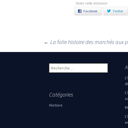
Noter cette émission
Facebook
Twitter
←
La folle histoire des marchés aux 
Navigation des articles
A
Rechercher :
L
d
L
Catégories
s
Histoire
M
L’
e