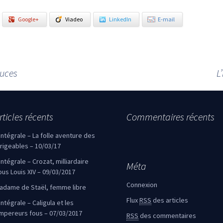
Google+
Viadeo
LinkedIn
E-mail
puces
L
rticles récents
Commentaires récents
’intégrale – La folle aventure des
irigeables – 10/03/17
’intégrale – Crozat, milliardaire
Méta
ous Louis XIV – 09/03/2017
Connexion
adame de Staël, femme libre
Flux
RSS
des articles
intégrale – Caligula et les
mpereurs fous – 07/03/2017
RSS
des commentaires