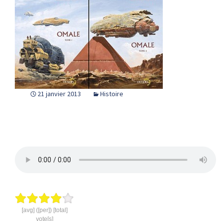
21 janvier 2013
Histoire
[avg] ([per]) [total]
vote[s]