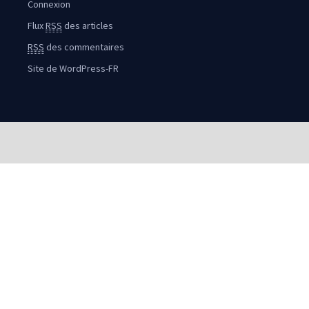
Connexion
Flux
RSS
des articles
RSS
des commentaires
Site de WordPress-FR