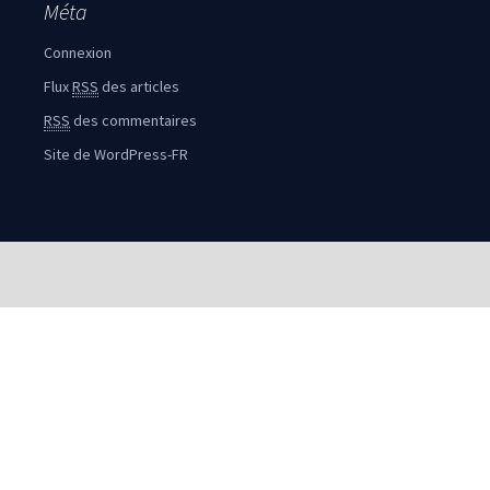
Méta
Connexion
Flux
RSS
des articles
RSS
des commentaires
Site de WordPress-FR