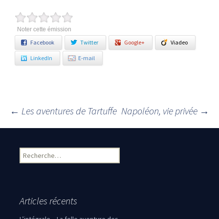
Noter cette émission
Facebook
Twitter
Google+
Viadeo
LinkedIn
E-mail
←
Les aventures de Tartuffe
Napoléon, vie privée
→
Navigation des articles
Rechercher :
Articles récents