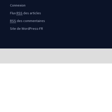
Connexion
Flux
RSS
des articles
RSS
des commentaires
Site de WordPress-FR