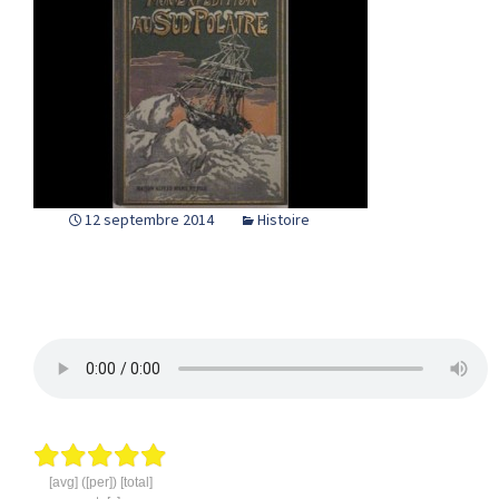
12 septembre 2014
Histoire
[avg] ([per]) [total]