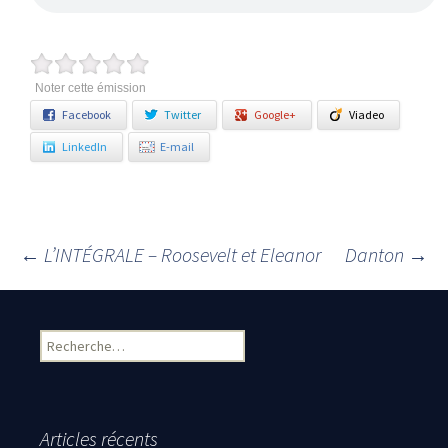
Noter cette émission
Facebook
Twitter
Google+
Viadeo
LinkedIn
E-mail
←
L’INTÉGRALE – Roosevelt et Eleanor
Danton
→
Navigation des articles
Rechercher :
Articles récents