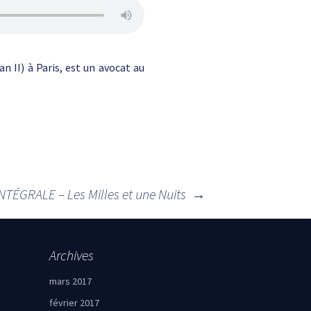
n II) à Paris, est un avocat au
INTÉGRALE – Les Milles et une Nuits
→
Archives
mars 2017
février 2017