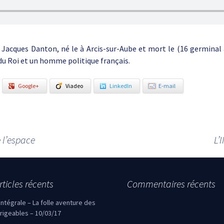
Jacques Danton, né le à Arcis-sur-Aube et mort le (16 germinal a
du Roi et un homme politique français.
Google+
Viadeo
LinkedIn
E-mail
 l’espace
L’
rticles récents
Commentaires récents
’intégrale – La folle aventure des
irigeables – 10/03/17