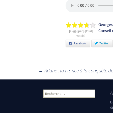
Georges 
Conseil 
[avg] ([per]) [total]
vote[s]
Facebook
Twitter
←
Ariane : la France à la conquête de
Navigation des articles
A
Rechercher :
L
d