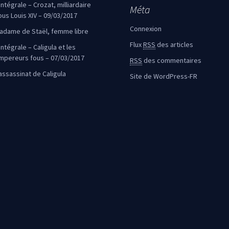
’intégrale – Crozat, milliardaire
Méta
ous Louis XIV – 09/03/2017
Connexion
adame de Staël, femme libre
Flux
RSS
des articles
intégrale – Caligula et les
mpereurs fous – 07/03/2017
RSS
des commentaires
’assassinat de Caligula
Site de WordPress-FR