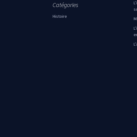
L
Catégories
s
Histoire
M
L’
e
L