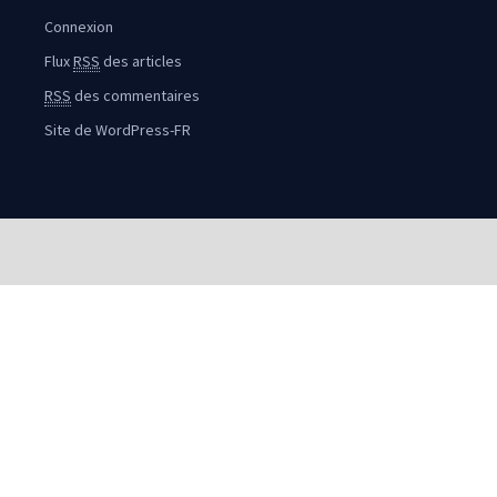
Connexion
Flux
RSS
des articles
RSS
des commentaires
Site de WordPress-FR