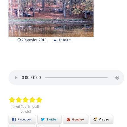
29 janvier 2013
Histoire
[avg] ([per]) [total]
vote[s]
Facebook
Twitter
Google+
Viadeo