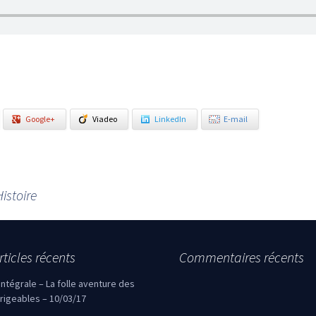
Google+
Viadeo
LinkedIn
E-mail
istoire
rticles récents
Commentaires récents
’intégrale – La folle aventure des
irigeables – 10/03/17