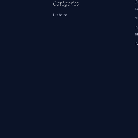
L
Catégories
s
Histoire
M
L’
e
L