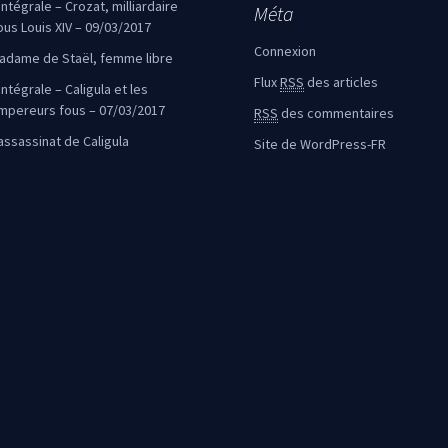
’intégrale – Crozat, milliardaire
Méta
ous Louis XIV – 09/03/2017
Connexion
adame de Staël, femme libre
Flux
RSS
des articles
intégrale – Caligula et les
mpereurs fous – 07/03/2017
RSS
des commentaires
’assassinat de Caligula
Site de WordPress-FR