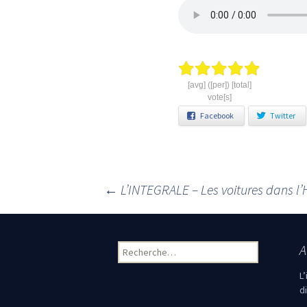
[avg] ([per]) [total]
vote[s]
Facebook
Twitter
←
L’INTEGRALE – Les voitures dans l’H
Navigation des articles
A
Rechercher :
L
d