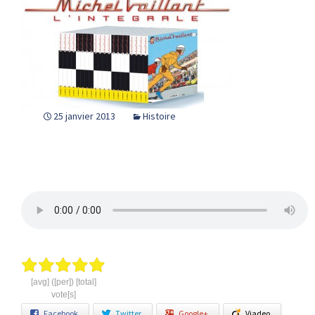
25 janvier 2013
Histoire
[avg] ([per]) [total]
vote[s]
Facebook
Twitter
Google+
Viadeo