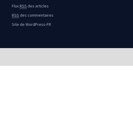
Flux
RSS
des articles
RSS
des commentaires
Site de WordPress-FR