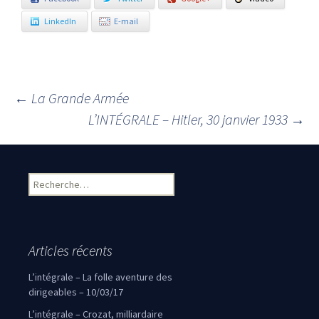
LinkedIn
E-mail
←
La Grande Armée
Navigation des articles
L’INTÉGRALE – Hitler, 30 janvier 1933
→
Rechercher :
Articles récents
L’intégrale – La folle aventure des
dirigeables – 10/03/17
L’intégrale – Crozat, milliardaire