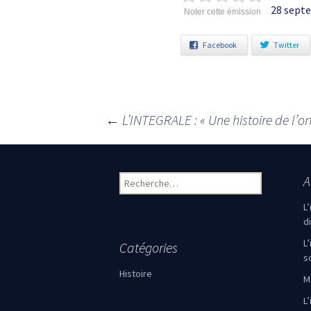
28 septe
Noter cette émission
Facebook
Twitter
←
L’INTEGRALE : « Une histoire de l’o
Navigation des articles
A
Rechercher :
L
d
L
Catégories
s
Histoire
M
L’