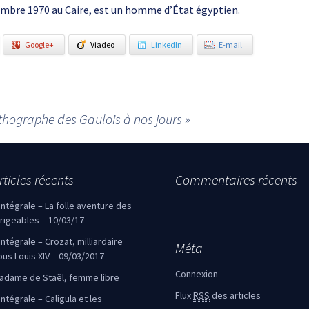
mbre 1970 au Caire, est un homme d’État égyptien.
Google+
Viadeo
LinkedIn
E-mail
rthographe des Gaulois à nos jours »
rticles récents
Commentaires récents
’intégrale – La folle aventure des
irigeables – 10/03/17
’intégrale – Crozat, milliardaire
Méta
ous Louis XIV – 09/03/2017
Connexion
adame de Staël, femme libre
Flux
RSS
des articles
intégrale – Caligula et les