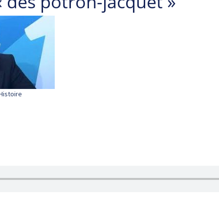
« dès potron-jacquet »
Histoire