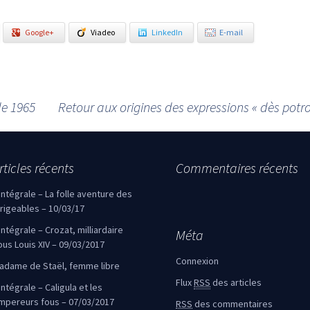
Google+
Viadeo
LinkedIn
E-mail
de 1965
Retour aux origines des expressions « dès potr
rticles récents
Commentaires récents
’intégrale – La folle aventure des
irigeables – 10/03/17
’intégrale – Crozat, milliardaire
Méta
ous Louis XIV – 09/03/2017
Connexion
adame de Staël, femme libre
Flux
RSS
des articles
intégrale – Caligula et les
mpereurs fous – 07/03/2017
RSS
des commentaires