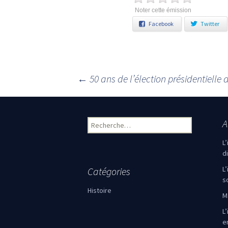
Noter cette émission
Facebook
Twitter
←
50 ans de l’élection présidentielle 
Navigation des articles
A
Rechercher :
L
d
L
Catégories
s
Histoire
M
L’
e