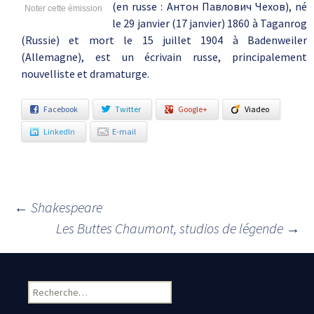
(en russe : Антон Павлович Чехов), né
Noter cette émission
le 29 janvier (17 janvier) 1860 à Taganrog
(Russie) et mort le 15 juillet 1904 à Badenweiler
(Allemagne), est un écrivain russe, principalement
nouvelliste et dramaturge.
Facebook
Twitter
Google+
Viadeo
LinkedIn
E-mail
←
Shakespeare
Navigation des articles
Les Buttes Chaumont, studios de légende
→
Rechercher :